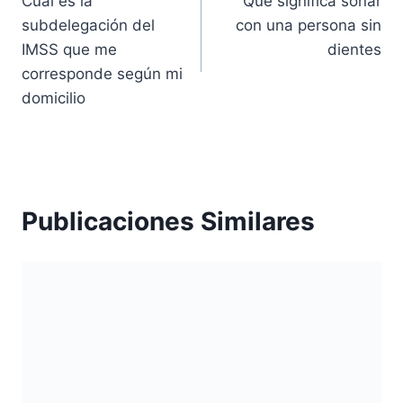
Cuál es la
Qué significa soñar
de
subdelegación del
con una persona sin
entradas
IMSS que me
dientes
corresponde según mi
domicilio
Publicaciones Similares