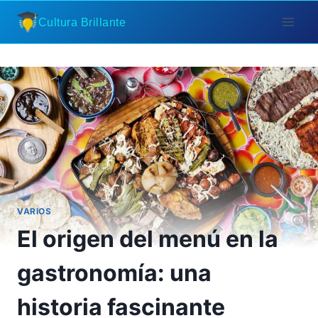
Saltar
Cultura Brillante
al
contenido
VARIOS
El origen del menú en la
gastronomía: una
historia fascinante