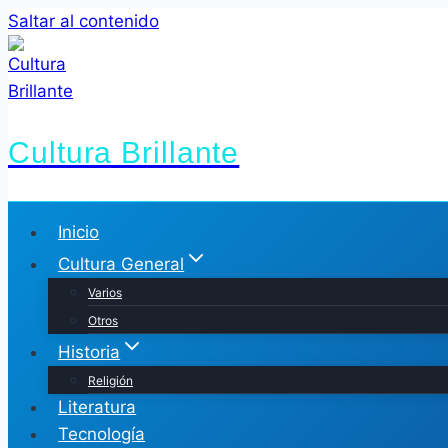
Saltar al contenido
Cultura Brillante
Inicio
Cultura General
Varios
Otros
Historia
Religión
Literatura
Tecnología