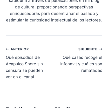
sabiduría a través de publicaciones en mi blog
de cultura, proporcionando perspectivas
enriquecedoras para desentrañar el pasado y
estimular la curiosidad intelectual de los lectores.
Navegación
ANTERIOR
SIGUIENTE
Qué episodios de
Qué casas recoge el
de
Acapulco Shore sin
Infonavit y cuáles son
entradas
censura se pueden
rematadas
ver en el canal