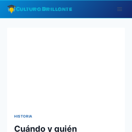
Saltar
Cultura Brillante
al
contenido
HISTORIA
Cuándo y quién