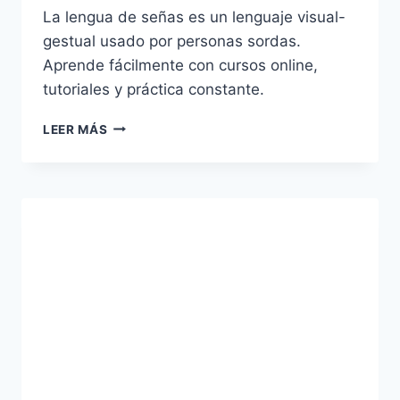
La lengua de señas es un lenguaje visual-
gestual usado por personas sordas.
Aprende fácilmente con cursos online,
tutoriales y práctica constante.
LENGUA
LEER MÁS
DE
SEÑAS:
QUÉ
ES
Y
CÓMO
APRENDERLA
FÁCILMENTE