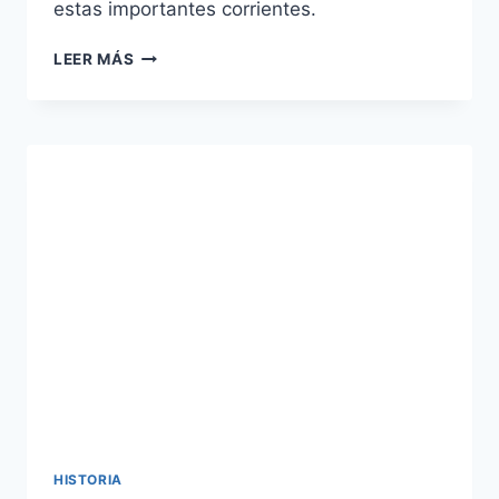
estas importantes corrientes.
LA
LEER MÁS
EVOLUCIÓN
DEL
TRABAJO:
TAYLORISMO,
FORDISMO
Y
TOYOTISMO
HISTORIA