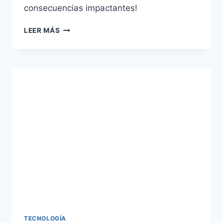
consecuencias impactantes!
CAUSAS
LEER MÁS
Y
CONSECUENCIAS
DE
LAS
LUCHAS
INTERNAS
EN
MÉXICO
(1821-
1850)
TECNOLOGÍA