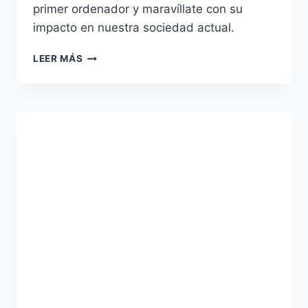
primer ordenador y maravíllate con su
impacto en nuestra sociedad actual.
LA
LEER MÁS
EVOLUCIÓN
DEL
PRIMER
ORDENADOR:
DESDE
SUS
INICIOS
HASTA
HOY