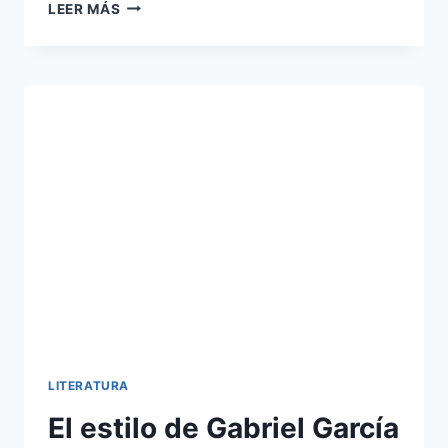
POR
LEER MÁS
QUÉ
MACHU
PICCHU
FUE
ELEGIDA
COMO
UNA
MARAVILLA
DEL
MUNDO
LITERATURA
El estilo de Gabriel García